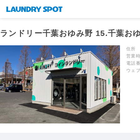
ランドリー千葉おゆみ野 15.千葉お
住所
営業
電話
ウェ