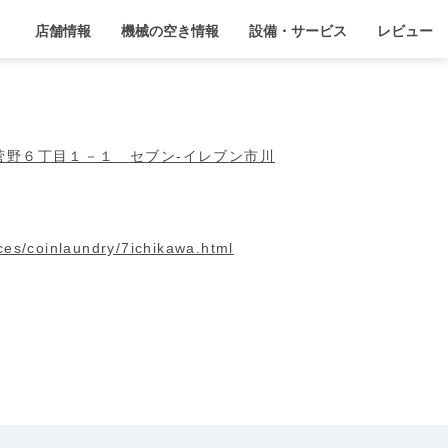
店舗情報
機械の空き情報
設備・サービス
レビュー
川市菅野６丁目１－１ セブン‐イレブン市川
ices/coinlaundry/7ichikawa.html